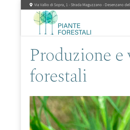
Via Vallio di Sopra, 1 - Strada Maguzzano - Desenzano del
Produzione e 
forestali