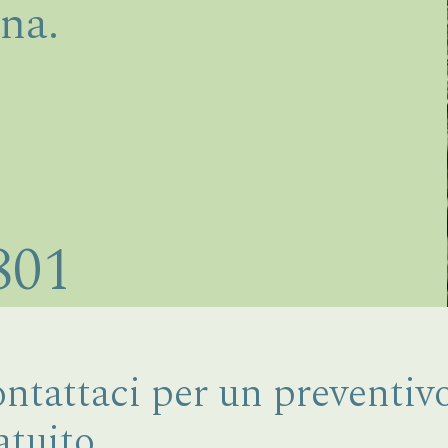
na.
801
ntattaci per un preventiv
atuito