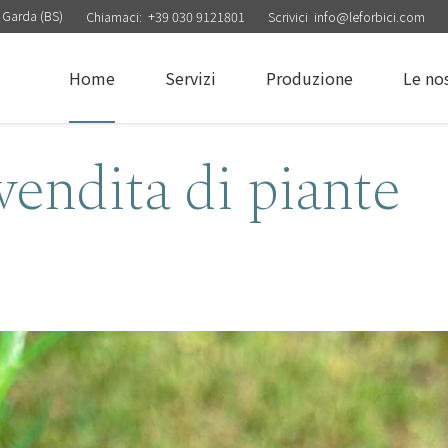
 Garda (BS)
Chiamaci:
+39 030 9121801
Scrivici
info@leforbici.com
Home
Servizi
Produzione
Le no
vendita di piante