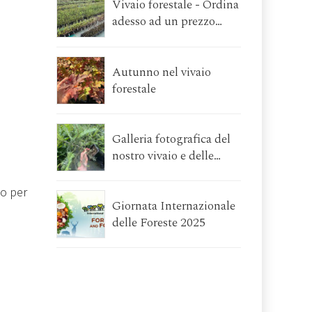
Vivaio forestale - Ordina
adesso ad un prezzo
speciale le piante per gli
interventi da realizzare a
primavera 2026!
Autunno nel vivaio
forestale
Galleria fotografica del
nostro vivaio e delle
piante forestali che
coltiviamo
to per
Giornata Internazionale
delle Foreste 2025