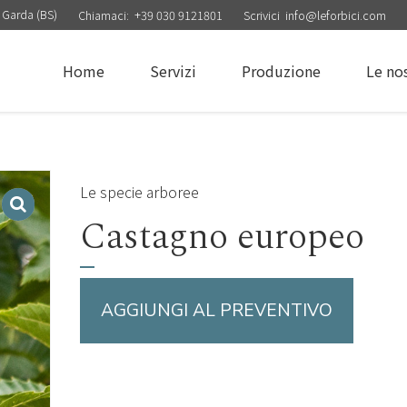
 Garda (BS)
Chiamaci:
+39 030 9121801
Scrivici
info@leforbici.com
Home
Servizi
Produzione
Le no
Le specie arboree
Castagno europeo
AGGIUNGI AL PREVENTIVO