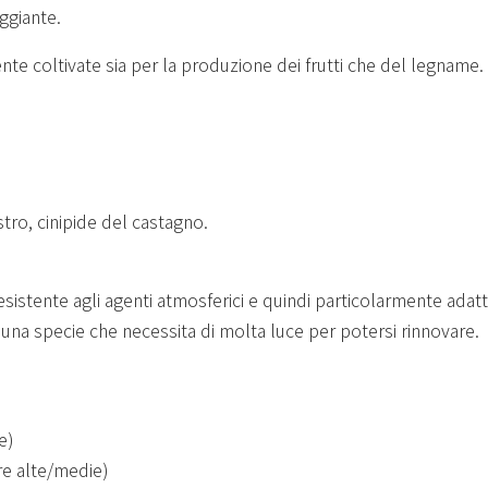
ggiante.
te coltivate sia per la produzione dei frutti che del legname.
tro, cinipide del castagno.
sistente agli agenti atmosferici e quindi particolarmente adat
È una specie che necessita di molta luce per potersi rinnovare.
e)
re alte/medie)