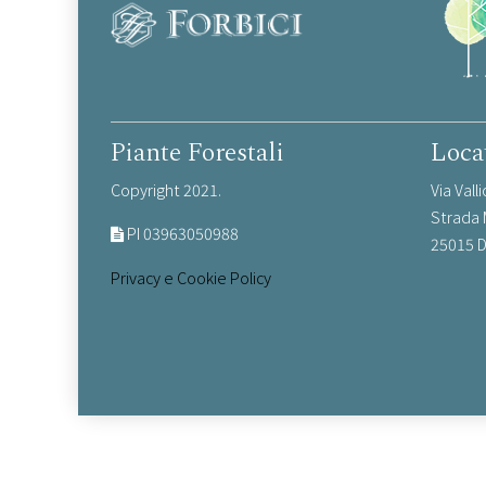
Piante Forestali
Loca
Copyright 2021.
Via Vall
Strada
PI 03963050988
25015 D
Privacy e Cookie Policy