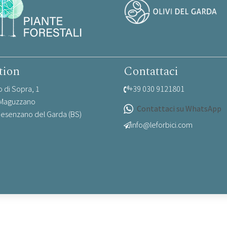
tion
Contattaci
io di Sopra, 1
+39 030 9121801
 Maguzzano
Contattaci su WhatsApp
esenzano del Garda (BS)
info@leforbici.com