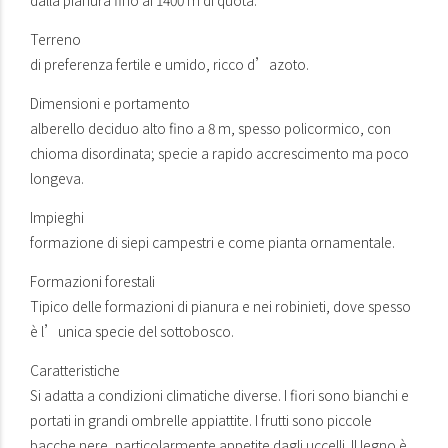
Terreno
di preferenza fertile e umido, ricco d’azoto.
Dimensioni e portamento
alberello deciduo alto fino a 8 m, spesso policormico, con
chioma disordinata; specie a rapido accrescimento ma poco
longeva.
Impieghi
formazione di siepi campestri e come pianta ornamentale.
Formazioni forestali
Tipico delle formazioni di pianura e nei robinieti, dove spesso
è l’unica specie del sottobosco.
Caratteristiche
Si adatta a condizioni climatiche diverse. I fiori sono bianchi e
portati in grandi ombrelle appiattite. I frutti sono piccole
bacche nere, particolarmente appetite dagli uccelli. Il legno è