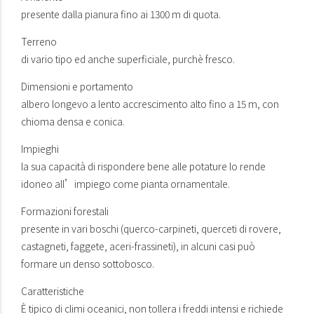
presente dalla pianura fino ai 1300 m di quota.
Terreno
di vario tipo ed anche superficiale, purchè fresco.
Dimensioni e portamento
albero longevo a lento accrescimento alto fino a 15 m, con
chioma densa e conica.
Impieghi
la sua capacità di rispondere bene alle potature lo rende
idoneo all’impiego come pianta ornamentale.
Formazioni forestali
presente in vari boschi (querco-carpineti, querceti di rovere,
castagneti, faggete, aceri-frassineti), in alcuni casi può
formare un denso sottobosco.
Caratteristiche
È tipico di climi oceanici, non tollera i freddi intensi e richiede