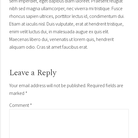
sem imperdiet, eget dapibus diam laoreet. Praesent feugiat
nibh sed magna ullamcorper, nec viverra mi tristique. Fusce
rhoncus sapien ultrices, porttitor lectus id, condimentum dui.
Etiam at iaculis nisl. Duis vulputate, erat at hendrerit tristique,
enim velit luctus dui, in malesuada augue ex quis elit.
Maecenas libero dui, venenatis ut lorem quis, hendrerit
aliquam odio. Cras sit amet faucibus erat.
Leave a Reply
Your email address will not be published. Required fields are
marked *
Comment
*