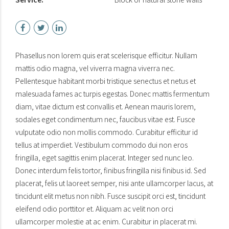
Phasellus non lorem quis erat scelerisque efficitur. Nullam
mattis odio magna, vel viverra magna viverra nec.
Pellentesque habitant morbi tristique senectus et netus et
malesuada fames ac turpis egestas. Donec mattis fermentum
diam, vitae dictum est convallis et. Aenean mauris lorem,
sodales eget condimentum nec, faucibus vitae est. Fusce
vulputate odio non mollis commodo. Curabitur efficitur id
tellus at imperdiet. Vestibulum commodo dui non eros
fringilla, eget sagittis enim placerat. Integer sed nunc leo.
Donec interdum felis tortor, finibus fringilla nisi finibus id. Sed
placerat, felis ut laoreet semper, nisi ante ullamcorper lacus, at
tincidunt elit metus non nibh. Fusce suscipit orci est, tincidunt
eleifend odio porttitor et. Aliquam ac velit non orci
ullamcorper molestie at ac enim. Curabitur in placerat mi.