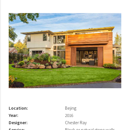
Location:
Bejing
Year:
2016
Designer:
Chester Ray
Service:
Block or natural stone walls