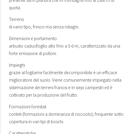
quota.
Terreno
di vario tipo, fresco ma senza ristagni.
Dimensioni e portamento
arbusto caducifoglio alto fino a 5-6 m, caratterizzato da una
forte emissione di polloni.
Impieghi
grazie al fogliame facilmente decomponibile è un efficace
miglioratore del suolo. Viene comunemente impiegato nella
sistemazione dei terreni franosi e in siepi campestri ed è
coltivato per la produzione del frutto.
Formazioni forestali
corileti (formazioni a dominanza di nocciolo); frequente sotto
copertura in vari tipi di boschi.
Caratteristiche