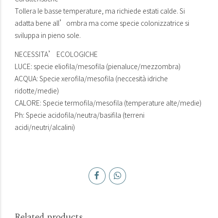
Tollera le basse temperature, ma richiede estati calde. Si
adatta bene all’ombra ma come specie colonizzatrice si
sviluppa in pieno sole.
NECESSITA’ ECOLOGICHE
LUCE: specie eliofila/mesofila (pienaluce/mezzombra)
ACQUA: Specie xerofila/mesofila (neccesità idriche
ridotte/medie)
CALORE: Specie termofila/mesofila (temperature alte/medie)
Ph: Specie acidofila/neutra/basifila (terreni
acidi/neutri/alcalini)
Related products